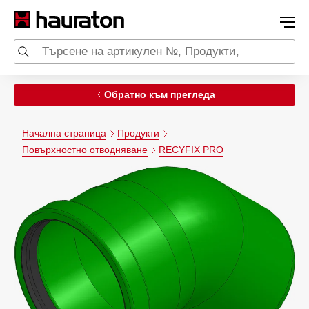
Обратно към прегледа
Начална страница
Продукти
Повърхностно отводняване
RECYFIX PRO