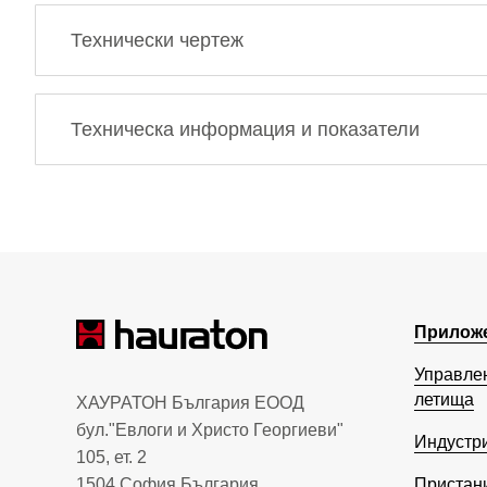
Технически чертеж
Техническа информация и показатели
Прилож
Управлен
летища
ХАУРАТОН България ЕООД
бул."Евлоги и Христо Георгиеви"
Индустри
105, ет. 2
1504 София България
Пристан