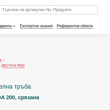
дкрепа
Експертни знания
Референтни обекти
и
RECYFIX PRO
елна тръба
DA 200, срязана