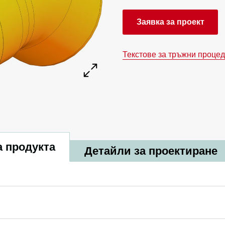
Заявка за проект
Текстове за тръжни проце
 продукта
Детайли за проектиране