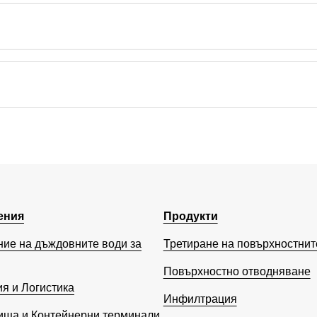
ения
Продукти
ие на дъждовните води за
Третиране на повърхностнит
Повърхностно отводняване
я и Логистика
Инфилтрация
ища и Контейнерни терминали