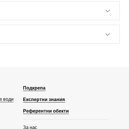
Подкрепа
е води
Експертни знания
Референтни обекти
За нас