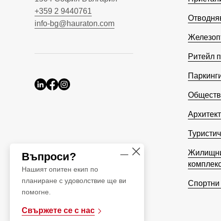
+359 2 9440761
Отводня
info-bg@hauraton.com
Железоп
Ритейл п
Паркинг
Обществ
Архитект
Туристич
Жилищни
Въпроси?
комплек
Нашият опитен екип по
планиране с удоволствие ще ви
Спортни
помогне.
Свържете се с нас