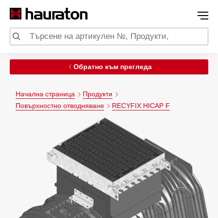
Обратно към прегледа
Начална страница
Продукти
Повърхностно отводняване
RECYFIX HICAP F