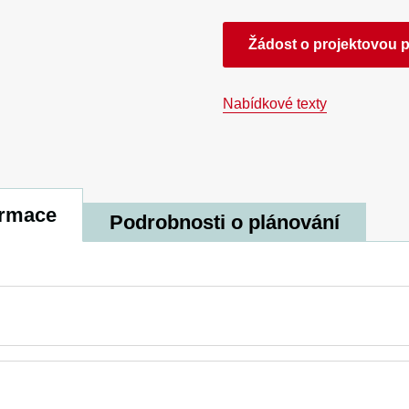
Žádost o projektovou 
Nabídkové texty
ormace
Podrobnosti o plánování