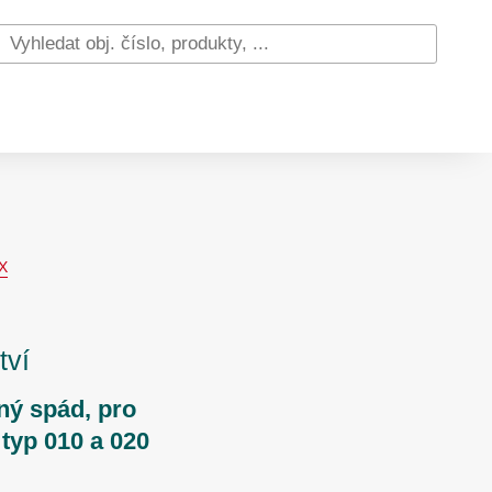
X
tví
ný spád, pro
typ 010 a 020