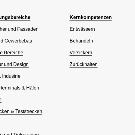
ngsbereiche
Kernkompetenzen
her und Fassaden
Entwässern
nd Gewerbebau
Behandeln
he Bereiche
Versickern
ur und Design
Zurückhalten
& Industrie
rterminals & Häfen
n
cken & Teststrecken
ze und Tiefgaragen