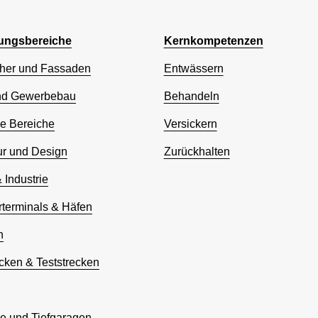
ngsbereiche
Kernkompetenzen
her und Fassaden
Entwässern
nd Gewerbebau
Behandeln
he Bereiche
Versickern
ur und Design
Zurückhalten
& Industrie
rterminals & Häfen
n
cken & Teststrecken
ze und Tiefgaragen