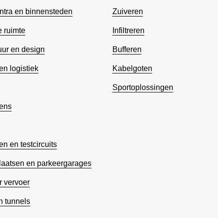
ntra en binnensteden
Zuiveren
 ruimte
Infiltreren
uur en design
Bufferen
en logistiek
Kabelgoten
Sportoplossingen
ens
 en testcircuits
laatsen en parkeergarages
 vervoer
 tunnels