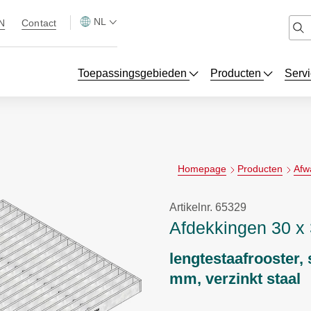
NL
N
Contact
Toepassingsgebieden
Producten
Serv
Homepage
Producten
Afw
Artikelnr. 65329
Afdekkingen 30 x 
lengtestaafrooster, 
mm, verzinkt staal