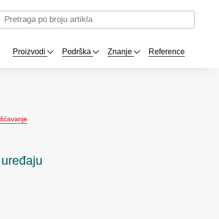
Proizvodi
Podrška
Znanje
Reference
išćavanje
uređaju