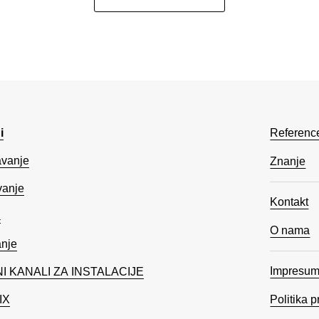
i
Referenc
vanje
Znanje
vanje
Kontakt
a
O nama
anje
Impresu
I KANALI ZA INSTALACIJE
IX
Politika p