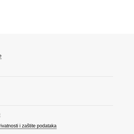
e
m
rivatnosti i zaštite podataka