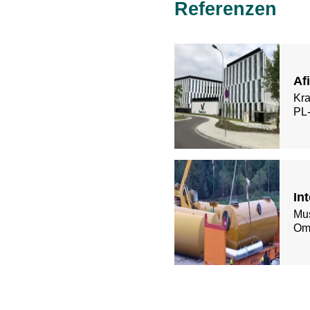
Referenzen
Af
Kr
PL-
In
Mu
Om