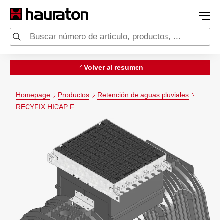
Volver al resumen
Homepage
Productos
Retención de aguas pluviales
RECYFIX HICAP F