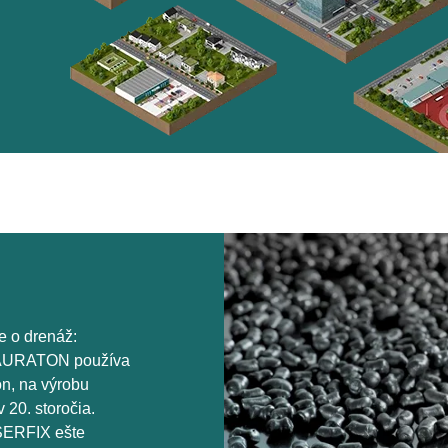
e o drenáž:
. HAURATON používa
ón, na výrobu
 20. storočia.
ASERFIX ešte