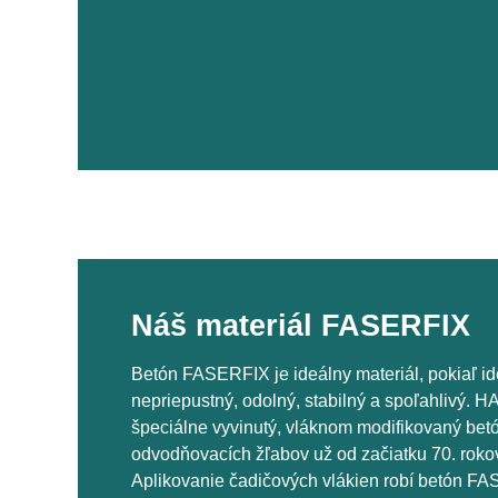
Náš materiál FASERFIX
Betón FASERFIX je ideálny materiál, pokiaľ id
nepriepustný, odolný, stabilný a spoľahlivý
špeciálne vyvinutý, vláknom modifikovaný bet
odvodňovacích žľabov už od začiatku 70. rokov
Aplikovanie čadičových vlákien robí betón F