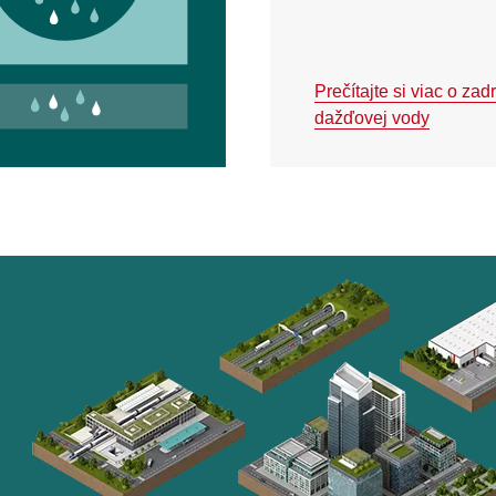
Prečítajte si viac o zad
dažďovej vody