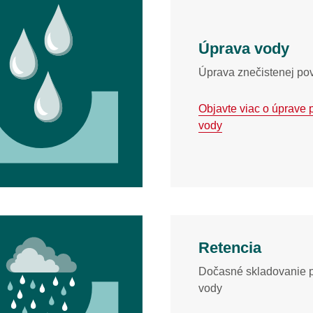
Úprava vody
Úprava znečistenej po
Objavte viac o úprave 
vody
Retencia
Dočasné skladovanie 
vody