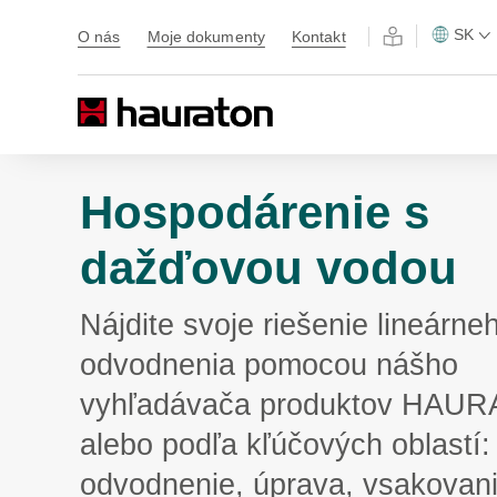
SK
O nás
Moje dokumenty
Kontakt
Hospodárenie s
dažďovou vodou
Nájdite svoje riešenie lineárne
odvodnenia pomocou nášho
vyhľadávača produktov HAU
alebo podľa kľúčových oblastí:
odvodnenie, úprava, vsakovan