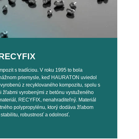
 RECYFIX
ozit s tradíciou. V roku 1995 to bola
enážnom priemysle, keď HAURATON uviedol
u vyrobenú z recyklovaného kompozitu, spolu s
 žľabmi vyrobenými z betónu vystuženého
materiál, RECYFIX, nenahraditeľný. Materiál
itného polypropylénu, ktorý dodáva žľabom
tabilitu, robustnosť a odolnosť.