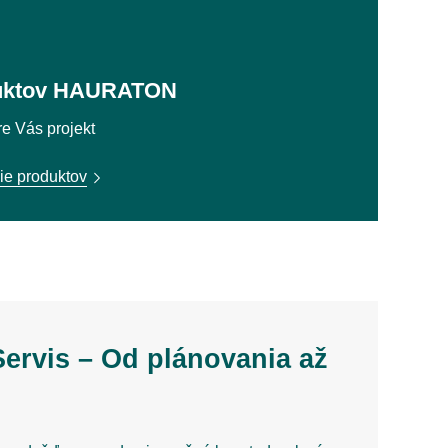
duktov HAURATON
re Vás projekt
ie produktov
rvis – Od plánovania až