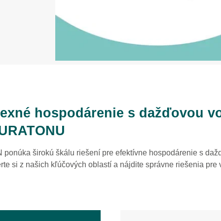
exné hospodárenie s dažďovou v
AURATONU
núka širokú škálu riešení pre efektívne hospodárenie s da
te si z našich kľúčových oblastí a nájdite správne riešenia pre 