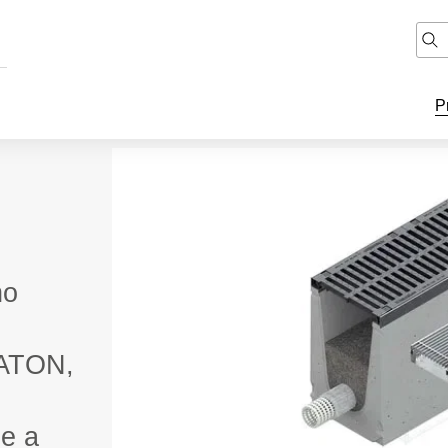
P
ho
RATON,
ie a