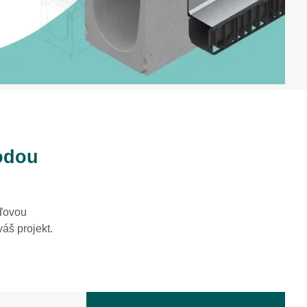
odou
žďovou
váš projekt.