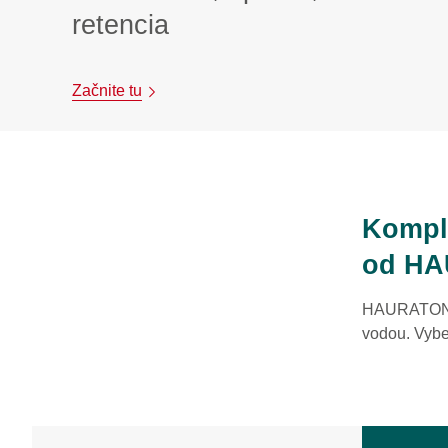
retencia
Začnite tu
Kompl
od H
HAURATON po
vodou. Vyber