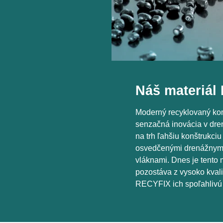
Náš materiál
Moderný recyklovaný komp
senzačná inovácia v dr
na trh ľahšiu konštrukci
osvedčenými drenážnymi
vláknami. Dnes je tento 
pozostáva z vysoko kval
RECYFIX ich spoľahlivú s