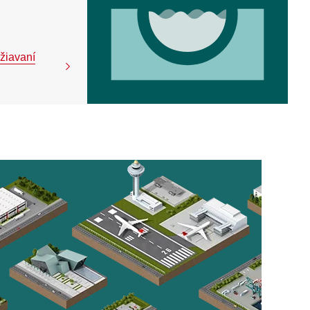
ržiavaní