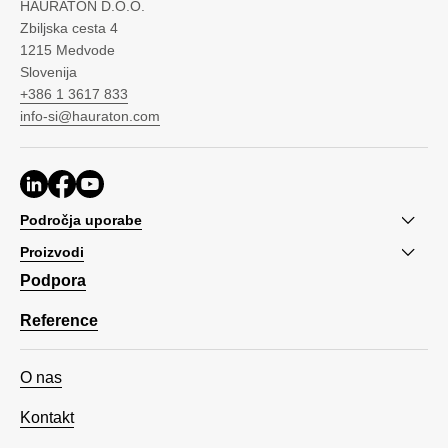
HAURATON D.O.O.
Zbiljska cesta 4
1215 Medvode
Slovenija
+386 1 3617 833
info-si@hauraton.com
Področja uporabe
Proizvodi
Podpora
Reference
O nas
Kontakt