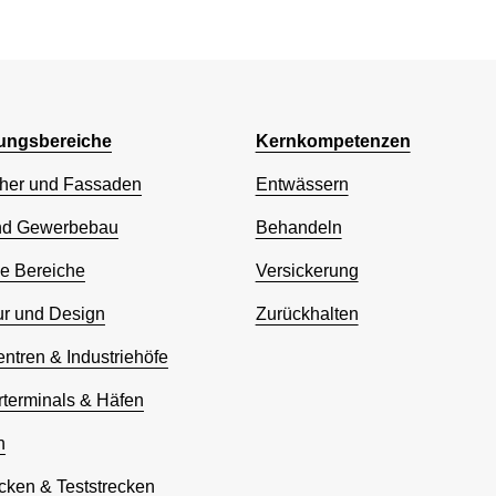
ngsbereiche
Kernkompetenzen
her und Fassaden
Entwässern
nd Gewerbebau
Behandeln
he Bereiche
Versickerung
ur und Design
Zurückhalten
entren & Industriehöfe
rterminals & Häfen
n
cken & Teststrecken