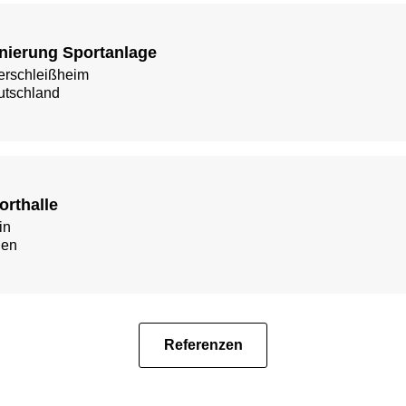
nierung Sportanlage
erschleißheim
utschland
orthalle
in
lien
Referenzen