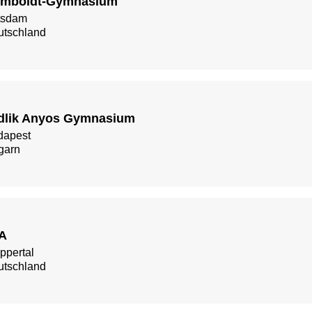
mboldt-Gymnasium
tsdam
utschland
dlik Anyos Gymnasium
dapest
garn
A
ppertal
utschland