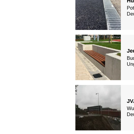
Hu
Po
De
Je
Bu
Un
JV
Wu
De