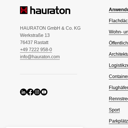
Anwendu
Flachdäc
HAURATON GmbH & Co. KG
Wohn- u
Werkstraße 13
76437 Rastatt
Öffentlic
+49 7222 958-0
Architekt
info@hauraton.com
Logistikz
Containe
Flughäfe
Rennstre
Sport
Parkplät