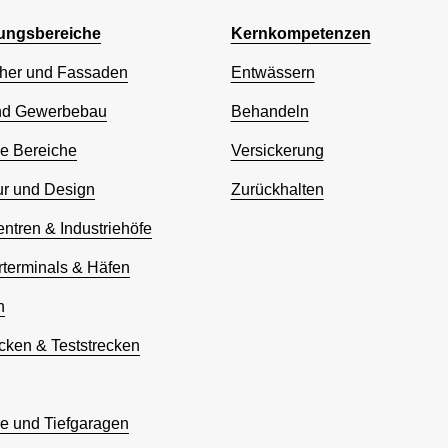
ngsbereiche
Kernkompetenzen
her und Fassaden
Entwässern
nd Gewerbebau
Behandeln
he Bereiche
Versickerung
ur und Design
Zurückhalten
entren & Industriehöfe
rterminals & Häfen
n
cken & Teststrecken
ze und Tiefgaragen