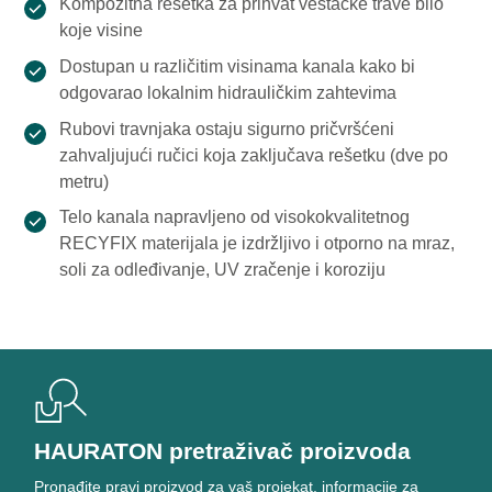
Kompozitna rešetka za prihvat veštačke trave bilo
koje visine
Dostupan u različitim visinama kanala kako bi
odgovarao lokalnim hidrauličkim zahtevima
Rubovi travnjaka ostaju sigurno pričvršćeni
zahvaljujući ručici koja zaključava rešetku (dve po
metru)
Telo kanala napravljeno od visokokvalitetnog
RECYFIX materijala je izdržljivo i otporno na mraz,
soli za odleđivanje, UV zračenje i koroziju
HAURATON pretraživač proizvoda
Pronađite pravi proizvod za vaš projekat, informacije za