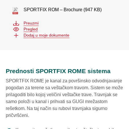
SPORTFIX ROM – Brochure (947 KB)
Preuzmi
Pregled
Dodaj u moje dokumente
Prednosti SPORTFIX ROME sistema
SPORTFIX ROME je kanal za površinsko odvodnjavanje
pogodan za terene sa veštačkom travom.
Sistem se može
prilagoditi bilo kojoj veličini veštačke trave.
Travnjak se
samo položi u kanal i prihvati sa GUGI mrežastom
rešetkom. Na taj način su rubovi travnjaka sigurno
pričvršćeni.