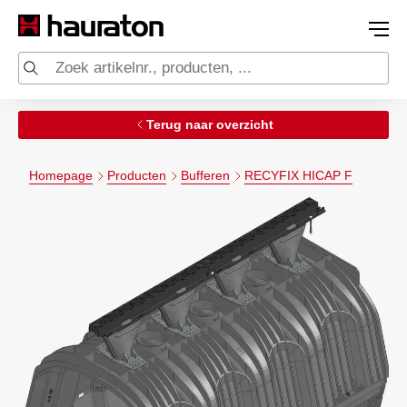
Terug naar overzicht
Homepage
Producten
Bufferen
RECYFIX HICAP F