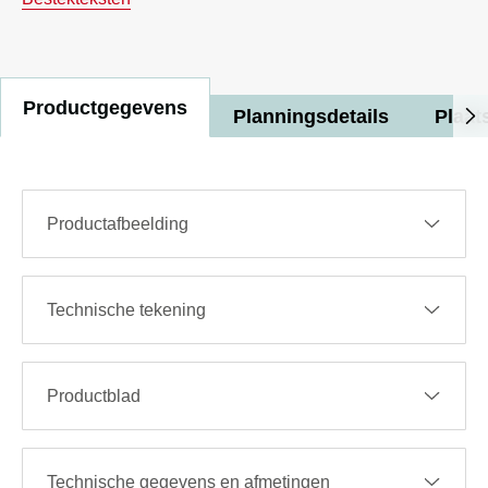
Productgegevens
Planningsdetails
Plaat
Productafbeelding
Technische tekening
Productblad
Technische gegevens en afmetingen