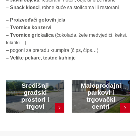
– Snack kiosci
, robne kuće sa stolicama ili restorani
– Proizvođači gotovih jela
– Tvornice konzervi
– Tvornice grickalica
(čokolada, žele medvjedići, keksi,
kikiriki…)
– pogoni za preradu krumpira (čips, čips…)
– Velike pekare, testne kuhinje
Središnji
Maloprodajni
gradski
parkovi i
prostori i
trgovački
trgovi
centri