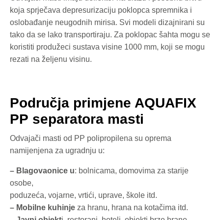
koja sprječava depresurizaciju poklopca spremnika i
oslobađanje neugodnih mirisa. Svi modeli dizajnirani su
tako da se lako transportiraju. Za poklopac šahta mogu se
koristiti produžeci sustava visine 1000 mm, koji se mogu
rezati na željenu visinu.
Područja primjene AQUAFIX
PР separatora masti
Odvajači masti od PP polipropilena su oprema
namijenjena za ugradnju u:
– Blagovaonice u
: bolnicama, domovima za starije
osobe,
poduzeća, vojarne, vrtići, uprave, škole itd.
– Mobilne kuhinje
za hranu, hrana na kotačima itd.
– Javni objekt
i, restorani, hoteli, objekti brze hrane