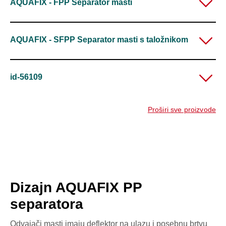
AQUAFIX - FPP Separator masti
AQUAFIX - SFPP Separator masti s taložnikom
id-56109
Proširi sve proizvode
Dizajn AQUAFIX PP
separatora
Odvajači masti imaju deflektor na ulazu i posebnu brtvu