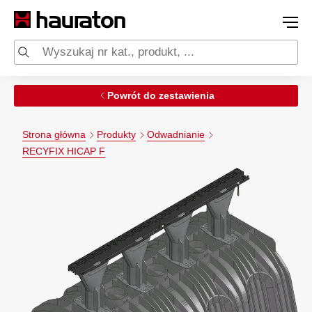
Powrót do zestawienia
Strona główna
Produkty
Odwadnianie
RECYFIX HICAP F