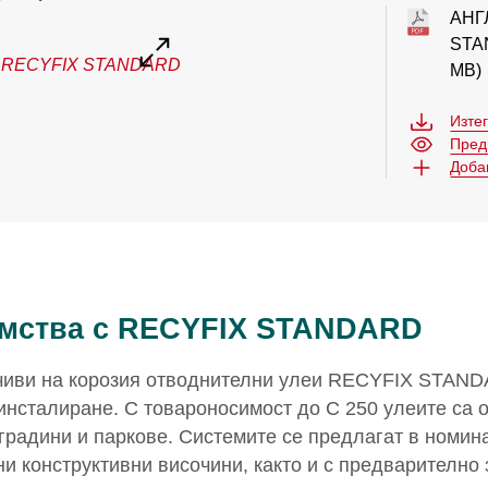
АНГ
STA
MB)
Изте
Пред
Доба
мства с RECYFIX STANDARD
чиви на корозия отводнителни улеи RECYFIX STAND
 инсталиране. С товароносимост до C 250 улеите са
радини и паркове. Системите се предлагат в номин
ни конструктивни височини, както и с предварително