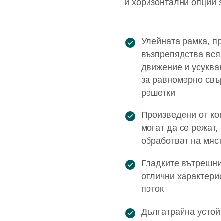
и хоризонтални опции 
Улейната рамка, пр
възпрепядства вся
движение и усукван
за равномерно свъ
решетки
Произведени от ко
могат да се режат,
обработват на мяс
Гладките вътрешни
отлични характе­р
поток
Дългатрайна устой