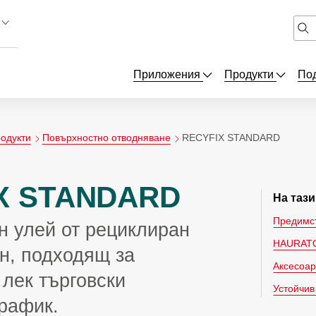
Приложения
Продукти
По
одукти
Повърхностно отводняване
RECYFIX STANDARD
X STANDARD
На таз
Предимс
н улей от рециклиран
HAURATO
н, подходящ за
Аксесоа
лек търговски
Устойчив
рафик.