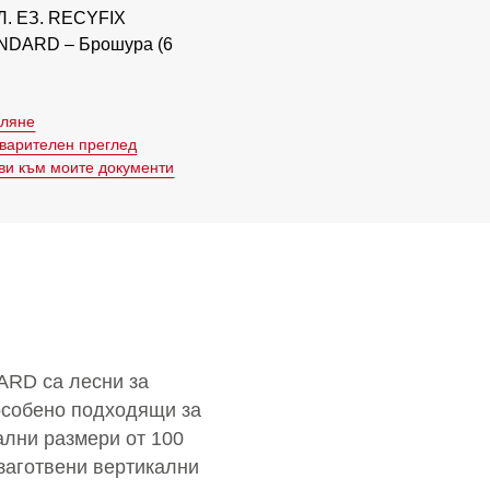
Л. ЕЗ. RECYFIX
NDARD – Брошура (6
гляне
варителен преглед
ви към моите документи
ARD са лесни за
 особено подходящи за
ални размери от 100
 заготвени вертикални