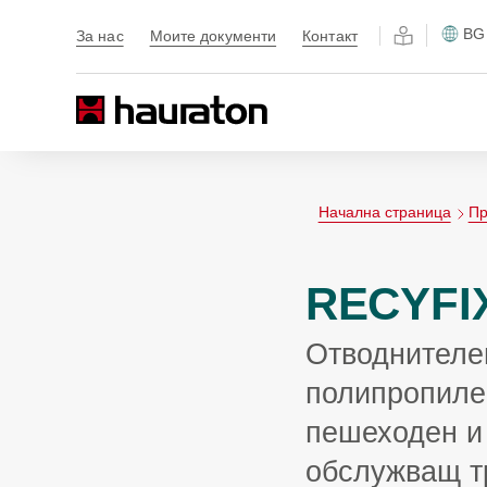
BG
За нас
Моите документи
Контакт
Начална страница
Пр
RECYFI
Отводнителе
полипропиле
пешеходен и 
обслужващ т