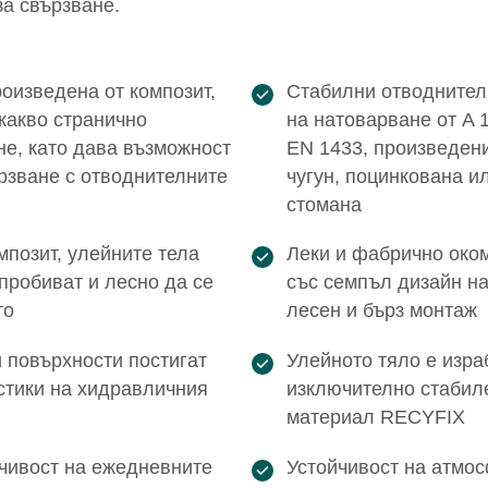
за свързване.
оизведена от композит,
Стабилни отводнител
какво странично
на натовар­ване от A 
е, като дава възмож­ност
EN 1433, произведени
рзване с отводнителните
чугун, поцинко­вана 
стомана
мпозит, улейните тела
Леки и фабрично око
 пробиват и лесно да се
със семпъл дизайн на
то
лесен и бърз монтаж
 повърхно­сти постигат
Улейното тяло е изра
истики на хидравличния
изключително стабил
материал RECYFIX
чивост на ежедневните
Устойчивост на атмос