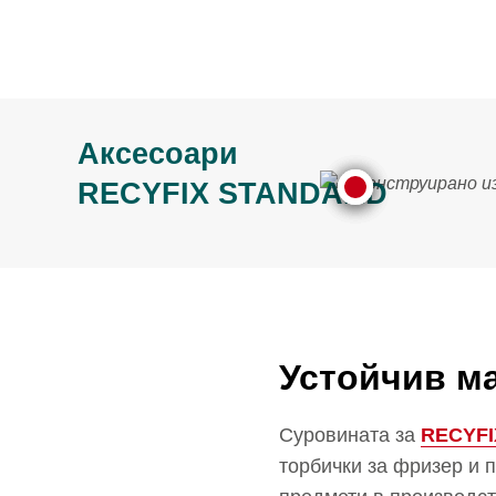
Аксесоари
RECYFIX STANDARD
Устойчив м
Суровината за
RECYFI
торбички за фризер и 