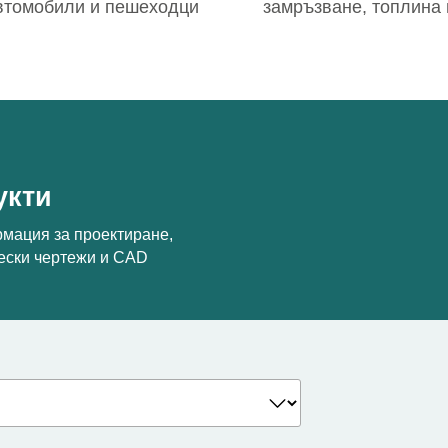
втомобили и пешеходци
замръзване, топлина
укти
рмация за проектиране,
чески чертежи и CAD