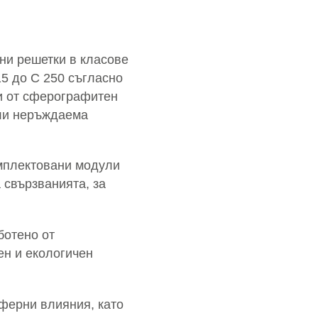
ни решетки в класове
15 до C 250 съгласно
 от сферо­графитен
или неръждаема
мплек­товани модули
 свързванията, за
ботено от
ен и екологичен
ферни влияния, като