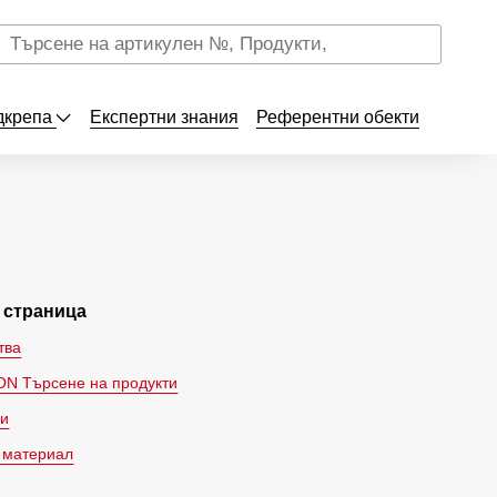
дкрепа
Експертни знания
Референтни обекти
и страница
тва
N Търсене на продукти
ри
 материал