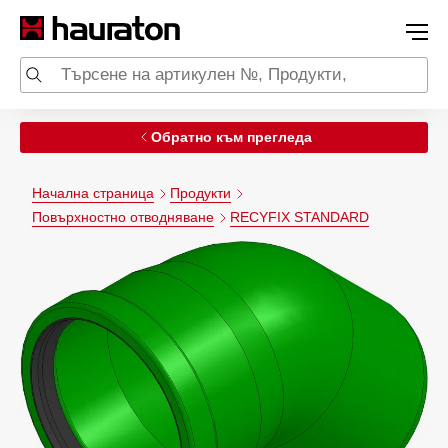
Обратно към прегледа
Начална страница
Продукти
Повърхностно отводняване
RECYFIX STANDARD